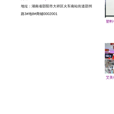
地址：湖南省邵阳市大祥区火车南站街道邵州
路3#地8#商铺0002001
塑料
制品
艾美
资