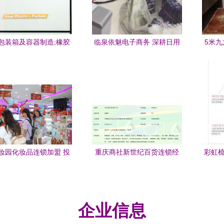
包装箱及容器制造;橡胶
临泉依魅电子商务 深耕日用
5米九
销售;塑料制品制造;家居
百货，引领品质生活
的必
用品销售;日用
妆园化妆品连锁加盟 投
重庆商社新世纪百货连锁经
彩虹梳
新选择，美业信赖之选
营合川滨江路店 日用百货物
七彩
美价廉的生活驿站
企业信息