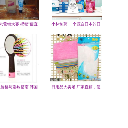
六营销大赛 揭秘“便宜
小林制药 一个源自日本的日
备日用品，送货上门，
用百货代表品牌
假一赔十”的奥秘
价格与选购指南 韩国
日用品大卖场 厂家直销，便
梳、气垫梳厂家直销供
宜卖了！
应商揭秘